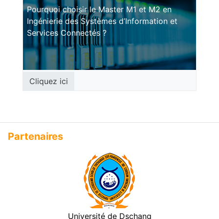
Pourquoi choisir le Master M1 et M2 en
Ingénierie des Systèmes d’Information et
Services Connectés ?
Cliquez ici
Passer Partenaires
Partenaires
Université de Dschang