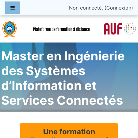
Passer au contenu principal
Panneau latéral
Non connecté. (
Connexion
)
Master en Ingénierie
des Systèmes
d’Information et
Services Connectés
Une formation